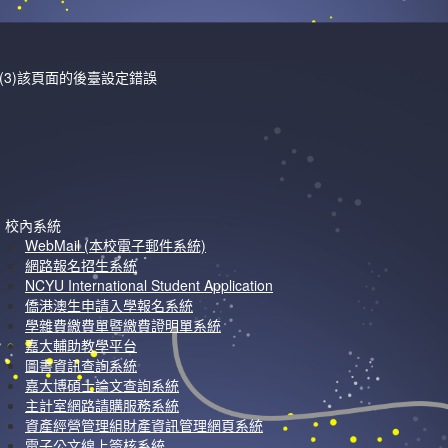
下
(3)該頁面的後臺設定錯誤
校內系統
WebMail (本校電子郵件系統)
網路報名招生系統
NCYU International Student Application
僑港澳生申請入學報名系統
學雜費繳費單暨繳費證明單系統
嘉大輔助教學平台
圖書資訊查詢系統
嘉大博碩士論文查詢系統
主計室網路請購服務系統
資產經營管理組財產資訊管理網頁系統
電子公文線上簽核系統