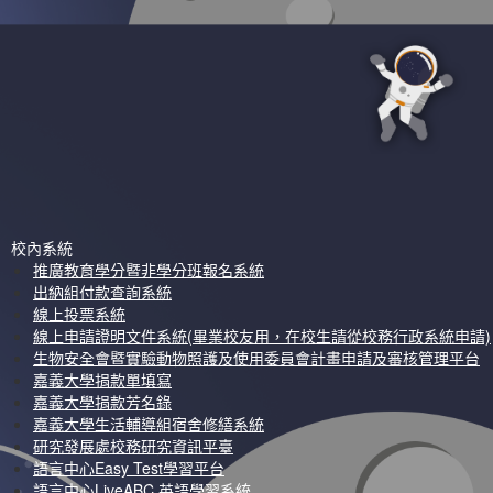
校內系統
推廣教育學分暨非學分班報名系統
出納組付款查詢系統
線上投票系統
線上申請證明文件系統(畢業校友用，在校生請從校務行政系統申請)
生物安全會暨實驗動物照護及使用委員會計畫申請及審核管理平台
嘉義大學捐款單填寫
嘉義大學捐款芳名錄
嘉義大學生活輔導組宿舍修繕系統
研究發展處校務研究資訊平臺
語言中心Easy Test學習平台
語言中心LiveABC 英語學習系統