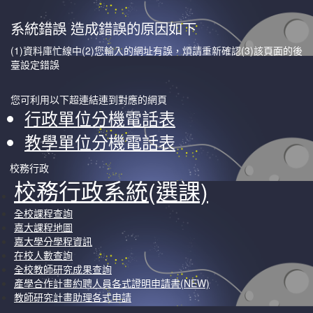
系統錯誤 造成錯誤的原因如下
(1)資料庫忙線中(2)您輸入的網址有誤，煩請重新確認(3)該頁面的後
臺設定錯誤
您可利用以下超連結連到對應的網頁
行政單位分機電話表
教學單位分機電話表
校務行政
校務行政系統(選課)
全校課程查詢
嘉大課程地圖
嘉大學分學程資訊
在校人數查詢
全校教師研究成果查詢
產學合作計畫約聘人員各式證明申請書(NEW)
教師研究計畫助理各式申請