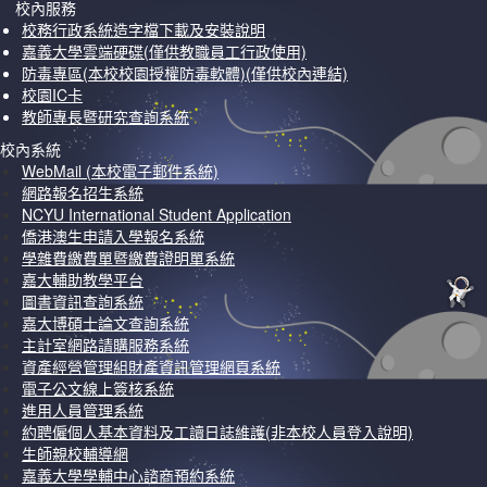
校內服務
校務行政系統造字檔下載及安裝說明
嘉義大學雲端硬碟(僅供教職員工行政使用)
防毒專區(本校校園授權防毒軟體)(僅供校內連結)
校園IC卡
教師專長暨研究查詢系統
校內系統
WebMail (本校電子郵件系統)
網路報名招生系統
NCYU International Student Application
僑港澳生申請入學報名系統
學雜費繳費單暨繳費證明單系統
嘉大輔助教學平台
圖書資訊查詢系統
嘉大博碩士論文查詢系統
主計室網路請購服務系統
資產經營管理組財產資訊管理網頁系統
電子公文線上簽核系統
進用人員管理系統
約聘僱個人基本資料及工讀日誌維護(非本校人員登入說明)
生師親校輔導網
嘉義大學學輔中心諮商預約系統