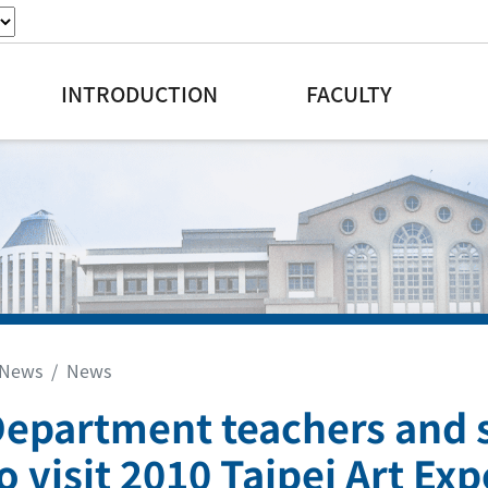
INTRODUCTION
FACULTY
News
News
Department teachers and s
o visit 2010 Taipei Art Ex