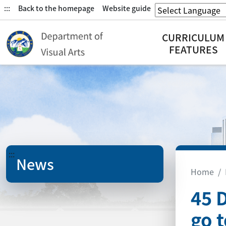
:::
Back to the homepage
Website guide
CURRICULUM
FEATURES
:::
News
Home
45 
go t