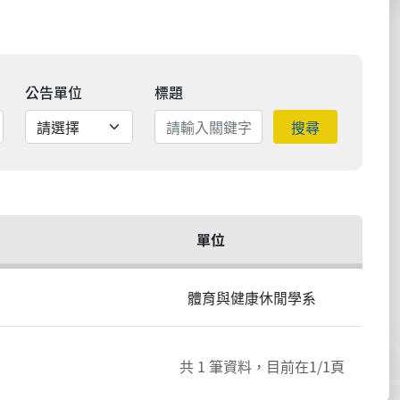
公告單位
標題
搜尋
單位
體育與健康休閒學系
共
1
筆資料，目前在
1
/1頁