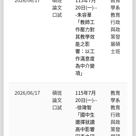
論文
20日(一)--
學系
口試
-朱容葦
教育
「教師工
行政
作壓力對
與政
其教學效
策發
能之影
展碩
響：以工
士班
作滿意度
為中介變
項」
2026/06/17
碩班
115年7月
教育
論文
20日(一)--
學系
口試
-徐瑋智
教育
「國中生
行政
選擇就讀
與政
高中影響
策發