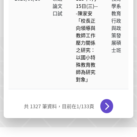
論文
15日(三)--
學系
口試
-陳家安
教育
「校長正
行政
向領導與
與政
教師工作
策發
壓力關係
展碩
之研究：
士班
以國小特
殊教育教
師為研究
對象」
共
1327
筆資料，目前在
1
/133頁