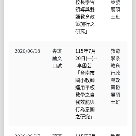
校長學習
策發
領導與雙
展碩
語教育政
士班
策施行之
研究」
2026/06/18
專班
115年7月
教育
論文
20日(一)--
學系
口試
-李函芸
教育
「台南市
行政
國小教師
與政
運用平板
策發
教學之自
展碩
我效能與
士班
行為意圖
之研究」
2026/06/17
碩班
115年7月
教育