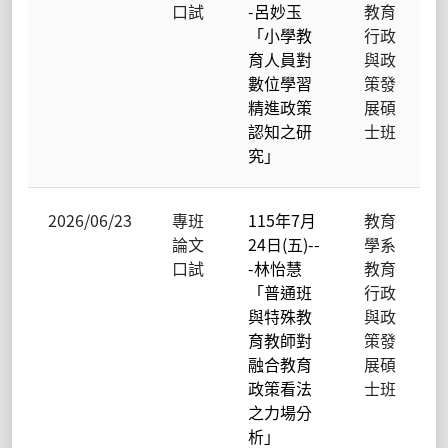
口試
-呂妙玉
教育
「小學教
行政
育人員對
與政
數位學習
策發
精進政策
展碩
認知之研
士班
究」
2026/06/23
專班
115年7月
教育
論文
24日(五)--
學系
口試
-林怡慧
教育
「普通班
行政
與特殊教
與政
育教師對
策發
融合教育
展碩
政策看法
士班
之力場分
析」