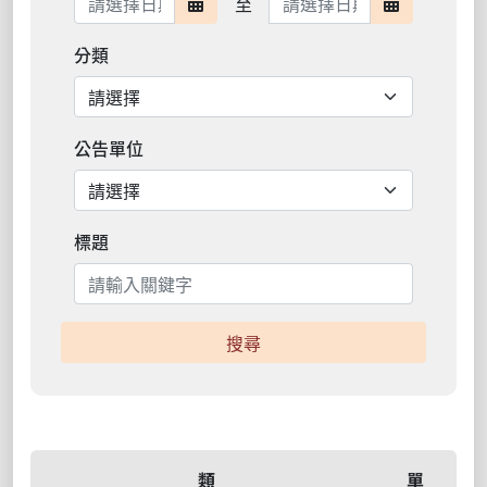
至
日期範圍開始
日期範圍結
分類
公告單位
標題
搜尋
類
單