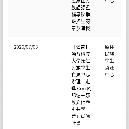
度原住民
中心
族語認證
輔導秋季
班招生簡
章及海報
2026/07/03
【公告】
原住
勤益科技
民族
大學原住
學生
民族學生
資源
資源中心
中心
辦理「走
進 Cou 的
記憶－鄒
族文化歷
史共學
營」實施
計畫