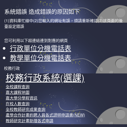
系統錯誤 造成錯誤的原因如下
(1)資料庫忙線中(2)您輸入的網址有誤，煩請重新確認(3)該頁面的後
臺設定錯誤
您可利用以下超連結連到對應的網頁
行政單位分機電話表
教學單位分機電話表
校務行政
校務行政系統(選課)
全校課程查詢
嘉大課程地圖
嘉大學分學程資訊
在校人數查詢
全校教師研究成果查詢
產學合作計畫約聘人員各式證明申請書(NEW)
教師研究計畫助理各式申請