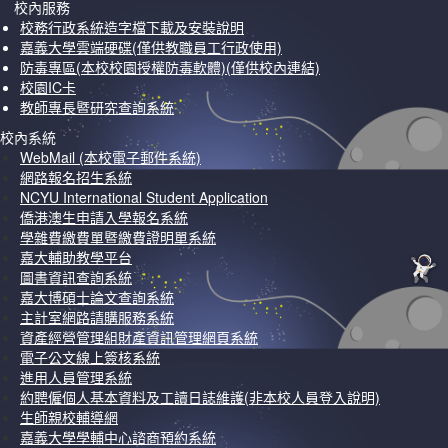
校內服務
校務行政系統造字檔下載及安裝說明
嘉義大學雲端硬碟(僅供教職員工行政使用)
防毒專區(本校校園授權防毒軟體)(僅供校內連結)
校園IC卡
教師專長暨研究查詢系統
校內系統
WebMail (本校電子郵件系統)
網路報名招生系統
NCYU International Student Application
僑港澳生申請入學報名系統
學雜費繳費單暨繳費證明單系統
嘉大輔助教學平台
圖書資訊查詢系統
嘉大博碩士論文查詢系統
主計室網路請購服務系統
資產經營管理組財產資訊管理網頁系統
電子公文線上簽核系統
進用人員管理系統
約聘僱個人基本資料及工讀日誌維護(非本校人員登入說明)
生師親校輔導網
嘉義大學學輔中心諮商預約系統