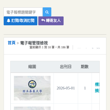
移到主要內容
國立嘉義大學電子報系統
電子報標題關鍵字
訂閱/取消訂閱
轉寄友人
首頁
電子報管理檢視
當前顯示 1 到 10 筆，共 186 筆
<<
<
>
>>
縮圖
出刊日
期數
標題：
電
2026-05-01
1
摘要：
電