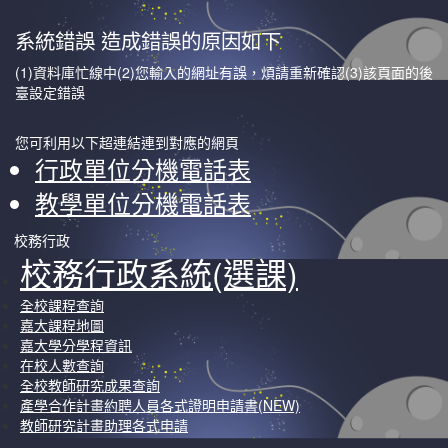
系統錯誤 造成錯誤的原因如下
(1)資料庫忙線中(2)您輸入的網址有誤，煩請重新確認(3)該頁面的後
臺設定錯誤
您可利用以下超連結連到對應的網頁
行政單位分機電話表
教學單位分機電話表
校務行政
校務行政系統(選課)
全校課程查詢
嘉大課程地圖
嘉大學分學程資訊
在校人數查詢
全校教師研究成果查詢
產學合作計畫約聘人員各式證明申請書(NEW)
教師研究計畫助理各式申請