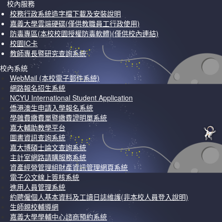
校內服務
校務行政系統造字檔下載及安裝說明
嘉義大學雲端硬碟(僅供教職員工行政使用)
防毒專區(本校校園授權防毒軟體)(僅供校內連結)
校園IC卡
教師專長暨研究查詢系統
校內系統
WebMail (本校電子郵件系統)
網路報名招生系統
NCYU International Student Application
僑港澳生申請入學報名系統
學雜費繳費單暨繳費證明單系統
嘉大輔助教學平台
圖書資訊查詢系統
嘉大博碩士論文查詢系統
主計室網路請購服務系統
資產經營管理組財產資訊管理網頁系統
電子公文線上簽核系統
進用人員管理系統
約聘僱個人基本資料及工讀日誌維護(非本校人員登入說明)
生師親校輔導網
嘉義大學學輔中心諮商預約系統