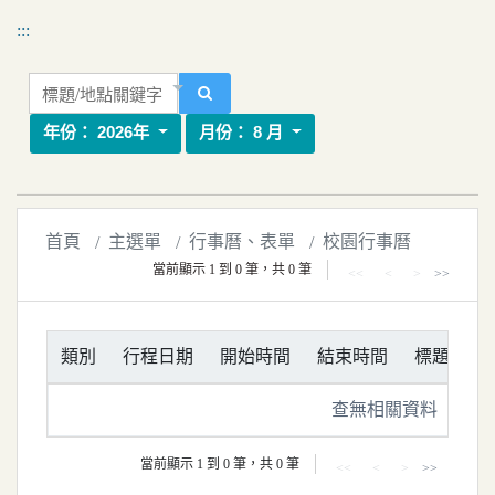
移到主要內容
國立嘉義大學校園行事曆
:::
標題/地點關鍵字
搜尋
年份：
2026年
月份：
8 月
首頁
主選單
行事曆、表單
校園行事曆
當前顯示 1 到 0 筆，共 0 筆
<<
<
>
>>
類別
行程日期
開始時間
結束時間
標題
地
查無相關資料
當前顯示 1 到 0 筆，共 0 筆
<<
<
>
>>