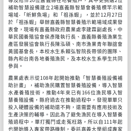
補助智慧設備建立
2
場嘉義縣智慧會養殖標竿示範
場域
-
「昕鮮魚場」和「祖孫蝦」，並於
12
月
27
日
於「祖孫蝦」舉辦嘉義縣智慧養殖示範場域成果發
表會，現場有嘉義縣政府農業處李建霖副處長，中
華民國養殖協會侯彥隆執行長、嘉義縣養殖漁業生
產區發展協會執行長陳泓碩、南市漁業青年聯誼會
黃國基會長，本校水生系賴弘智院長帶領的團隊、
縣內和台南各地養殖漁民，及本校水生系學生共同
參與。
農業處表示從
108
年起開始推動「智慧養殖設備補
助計畫」，補助漁民購置智慧養殖設備，導入智慧
水產養殖技術，推動
4
年來已有
166
位漁民導入智
慧養殖設備，縣府過去在推動過程中，發現單單只
投入硬體設備的補助還不夠，還需要有應用技術及
生產決策的輔導。因此為了避免漁民在導入智慧養
殖過程中，單打獨鬥或走冤枉路，所以自
111
年起
也開始導入專家帶路機制，委託嘉義大學組成專家