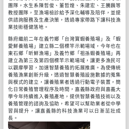
團隊，水生系陳哲俊、董哲煌、朱建宏、王騰巍等
教授團隊，至漁場檢診給予深化輔導及陪伴，並提
供諮詢服務及生產決策，透過專家帶路下讓科技漁
業技術穩健落地。
縣府繼前二年在義竹鄉「台灣寶蝦養殖場」及「蝦
愛鮮養殖場」建立縣二個標竿示範場域，今年也在
東石鄉「昕鮮漁場」及義竹鄉「祖孫蝦養殖場」再
建立為第三及第四個標竿示範場域，讓更多漁民可
以觀摩學習，加速智慧養殖的拓展推廣。為使傳統
養殖漁業創新升級，透過智慧養殖設施數據的蒐集
與模式的建立，讓養殖業者透過行動電子裝置，簡
化日常養殖管理程序及時間，嘉義縣政府與嘉義大
學今年持續進入養殖產地，提供智慧養殖技術以及
養殖管理的諮詢及協助，希望可以幫助業者從中學
習與提升，讓嘉義縣的科技漁業可以日漸茁壯成
長。