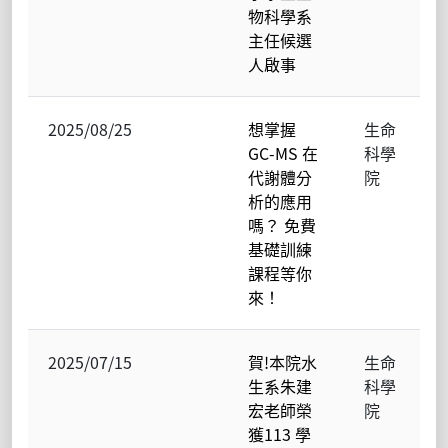
物科學系
主任候選
人啟事
2025/08/25
想掌握
生命
GC-MS 在
科學
代謝體分
院
析的應用
嗎？ 免費
基礎訓練
課程等你
來！
2025/07/15
賀!本院水
生命
生系朱建
科學
宏老師榮
院
獲113 學