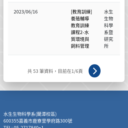
2023/06/16
[教育訓練]
水生
養殖輔導
生物
教育訓練
科學
課程2-水
系暨
質環境與
研究
飼料管理
所
共
53
筆資料，目前在
1
/6頁
:::
水生生物科學系(蘭潭校區)
600355嘉義市鹿寮里學府路300號
TEL: 05-2717840~1