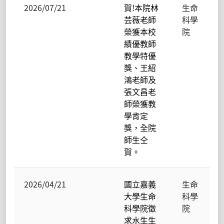
2026/07/21
賀!本院林
生命
芸薇老師
科學
榮獲本校
院
績優教師
教學特優
獎、王紹
鴻老師及
張文昌老
師榮獲教
學肯定
獎，全院
師生仝
賀。
2026/04/21
國立嘉義
生命
大學生命
科學
科學院徵
院
求水生生