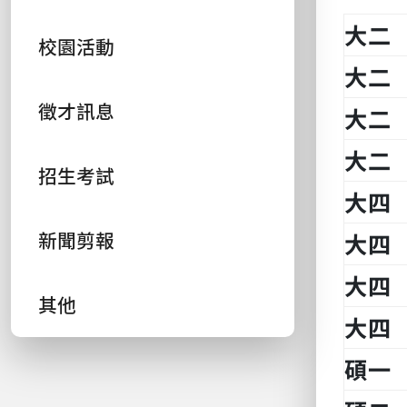
大
二
校園活動
大二
徵才訊息
大二
大二
招生考試
大四
新聞剪報
大四
大四
其他
大四
碩一