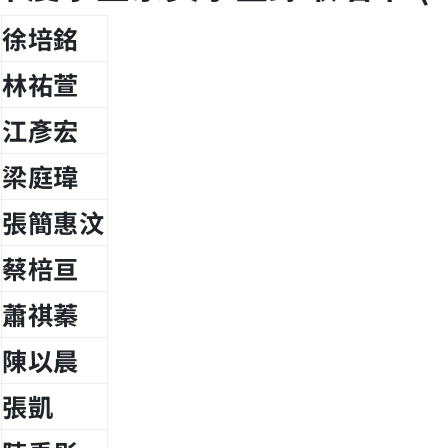
徐培銘
林祐萱
江彥宏
梁庭瑋
張簡惠汶
蔡棓亘
蕭祺蓁
陳以晨
張凱