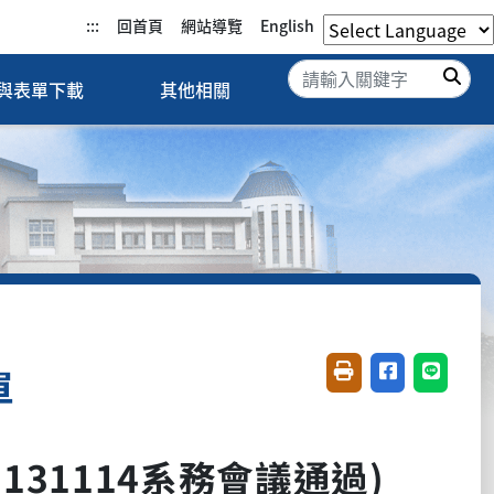
:::
回首頁
網站導覽
English
搜
與表單下載
其他相關
單
友善列印(開新視窗)
分享至臉書(開
分享至 L
131114系務會議通過)