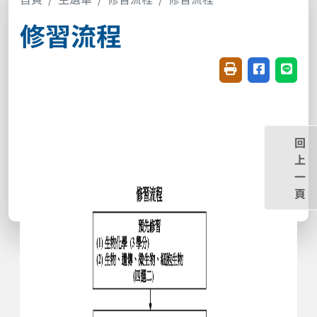
修習流程
友善列印(開新視窗
分享至臉書(
分享至
回
上
一
頁