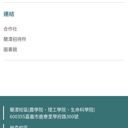
連結
合作社
蘭潭招待所
圖書館
蘭潭校區(農學院、理工學院、生命科學院)
600355嘉義市鹿寮里學府路300號
林森校區