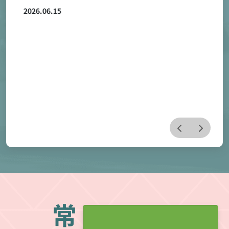
調查自6月12日起開始進行
通 知 主旨：本(115)年度畢業後1、3、5年畢業生
流向調查自6月12日起開始進行，請貴系(所)協助辦
理，請查照。 說明： 一、 依本校畢業生流向調查實
施要點規定辦理。 二、 為提升本校畢業生流向調查
2026.06.15
追蹤率，並提供各系（所）作為系所評鑑、課程改善
及人才培育成效檢核之參考，敬請 貴系（所）協助
推派聯繫窗口1名，共同協助畢業校友聯繫與資料更
新工作，以利本年度畢業生流向調查順利推動。
三、 本年度畢業後1、3、5年畢業生流向調查，追蹤
學年度及追蹤率目標如下表： 項目 畢業1年 畢業3
常
年 畢業5年 畢業學年度 113學年度 111學年度 109
學年度 追蹤率目標 60% 50% 50% 四、畢業後1、
見
3、5年畢業生流向調查，相關說明如下： (一)畢業
1、3、5年畢業生流向調查填答網址為：https://reur
l.cc/Zev4VA (二) 系統帳號為校友身分證號，密碼為生
日，系統會自動判別是否為本年度調查對象。 (三)本