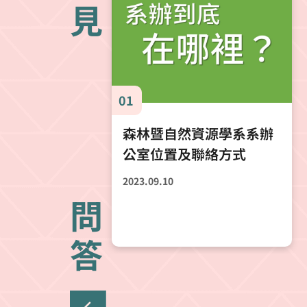
年度舉辦「填問卷-抽好禮」活動，請貴系(所)於系
(所)網頁、網路群組、社群或社團發布訊息並連結填
01
答網 址，鼓勵校友自發性填答。(圖檔如附) (四) 校友
資料可至校務行政系統-校友系統-「校友資料管理」
森林暨自然資源學系系辦
或「未填答學生名單」，下載運用。 (五) 各學年度畢
公室位置及聯絡方式
業生填答比例可至校務行政系統-校友系統-「未填答
比例統計」下載。 五、 為利後續年度畢業校友流向調
2023.09.10
查，請貴系所針對本年度應屆畢業生設立網路群組、
問
社群或社團。 此致 本校各系、所
答
學生事務處學生職涯發展中心 敬啟