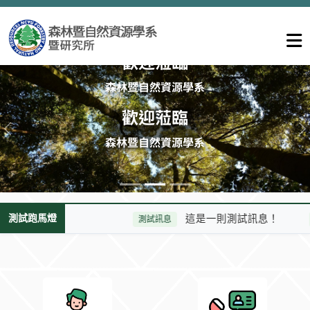
歡迎蒞臨
上一則
森林暨自然資源學系
測試跑馬燈
這是一則測試訊息！
這是一
測試訊息
你好！
本系師資
聯絡系辦