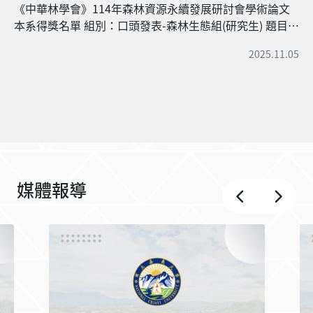
國、越南與臺灣龍眼蜂蜜之植物組成以區分產地 作者：劉
軒宇、趙偉村 名次：第三名 組別：口頭發表-森林生態組
(研究生) 題目：南仁山森林動態樣區不同時期凋落物產量
與物種組成動態 作者：蔣題帆、趙偉村 名次：佳作 組
別：口頭發表-大學組 題目：鹿林山區森林研究與鹿科動
物對小苗及地被植物的影響 作者：安德生、沈玟伶、廖倢
媒體報導
妤、趙偉村 名次：佳作 組別：海報發表-林產組(教師、研
究人員) 題目：以多體學的角度探究並開發木本植物萜類
生合成機制與生產系統 作者：馬莉婷 名次：第一名 組
別：海報發表-林學組(教師、研究人員) 題目：台南玉井地
區刺竹林動態樣區設立與生物量估算：建立合軸叢生型竹
林調查基準 作者：趙偉村、沈玟伶、廖倢妤、林奐宇 名
次：第二名 組別：海報發表-林學組(學生) 題目：光臘樹及
中國芒之根系力學研究 作者：邱暄茹、戚茜惠、李嶸泰 名
次：第三名 組別：海報發表-林學組(學生) 題目：臺灣高等
林學教育挑戰及職能差距分析 作者：榮翊傑、黃名媛 名
影／台南北寮國小種蜜源棲
次：佳作 組別：海報發表-林學組(學生) 題目：嘉義低海拔
地樹 中華郵政為小學生寄
地區20 年來外來入侵植物組成與優勢度變化 作者：沈玟