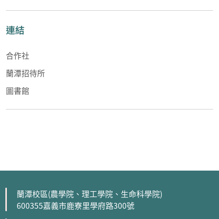
連結
合作社
蘭潭招待所
圖書館
蘭潭校區(農學院、理工學院、生命科學院)
600355嘉義市鹿寮里學府路300號