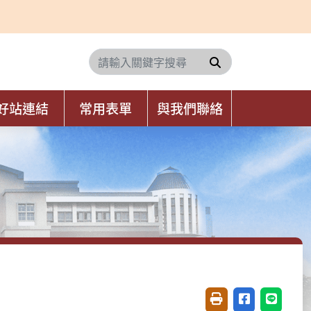
搜尋
好站連結
常用表單
與我們聯絡
友善列印(開新視窗)
分享至臉書(開
分享至 L