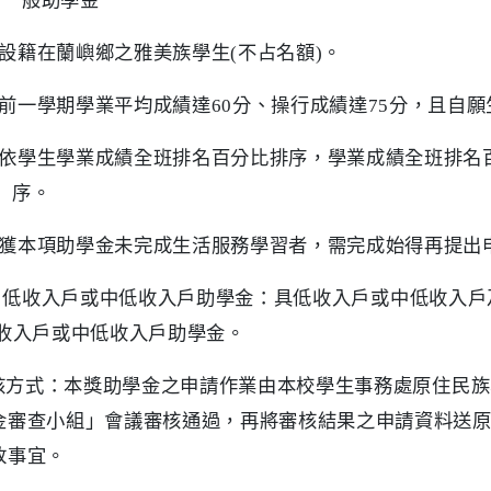
一般助學金
設籍在蘭嶼鄉之雅美族學生
(
不占名額
)
。
前一學期學業平均成績達
60
分、操行成績達
75
分，且自願
依學生學業成績全班排名百分比排序，學業成績全班排名
序。
獲本項助學金未完成生活服務學習者，需完成始得再提出
低收入戶或中低收入戶助學金：具低收入戶或中低收入戶
收入戶或中低收入戶助學金。
核方式：本獎助學金之申請作業由本校學生事務處原住民族
金審查小組」會議審核通過，再將審核結果之申請資料送
放事宜。