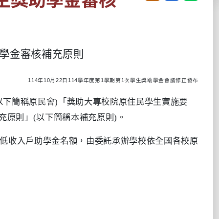
學金審核補充原則
114
年
10
月
22
日
114
學年度第
1
學期第
1
次學生獎助學金會議修正發布
以下簡稱原民會
)
「獎助大專校院原住民學生實施要
充原則」
(
以下簡稱本補充原則
)
。
低收入戶助學金名額，由委託承辦學校依全國各校原