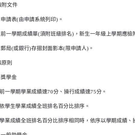
檢附文件
申請表
(
由申請系統列印
)
。
前一學期成績單
(
須附班級排名
)
，新生一年級上學期應檢
郵局
(
或銀行
)
存摺封面影本
(
限申請人
)
。
核原則
獎學金
前一學期學業成績達
70
分、操行成績達
75
分。
依學生學業成績全班排名百分比排序。
學業成績全班排名百分比排序相同時，依序以學期成績、