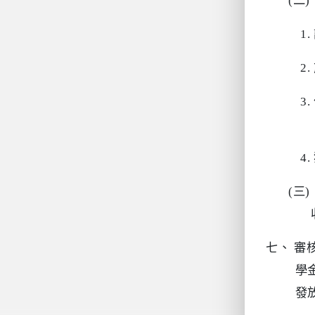
(二)
1.
2.
3.
4.
(三)
七、
審
學
發