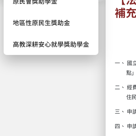
原民會獎助學金
補
地區性原民生獎助金
高教深耕安心就學獎助學金
一、
國
點
二、
經
住
三、
申
四、
申