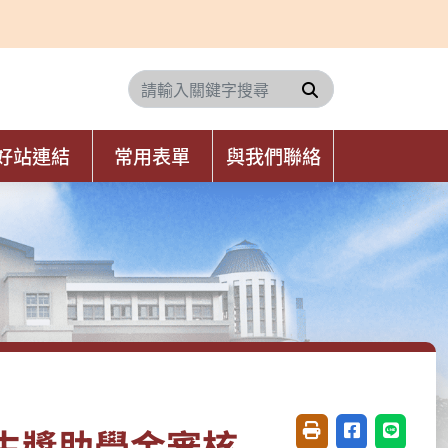
搜尋
好站連結
常用表單
與我們聯絡
生獎助學金審核
友善列印(開新視窗)
分享至臉書(開
分享至 L