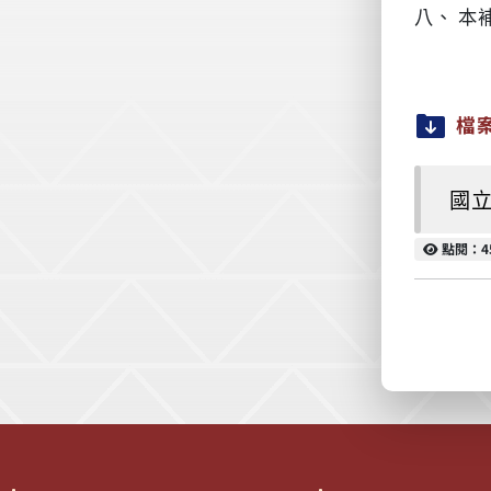
八、
本
檔
國立
點閱
點閱：4
:::