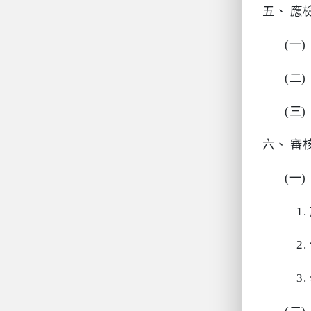
五、
應
(一)
(二)
(三)
六、
審
(一)
1.
2.
3.