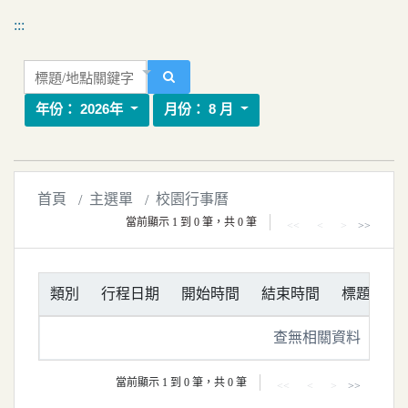
移到主要內容
國立嘉義大學校園行事曆
:::
標題/地點關鍵字
搜尋
年份：
2026年
月份：
8 月
首頁
主選單
校園行事曆
當前顯示 1 到 0 筆，共 0 筆
<<
<
>
>>
類別
行程日期
開始時間
結束時間
標題
地
查無相關資料
當前顯示 1 到 0 筆，共 0 筆
<<
<
>
>>