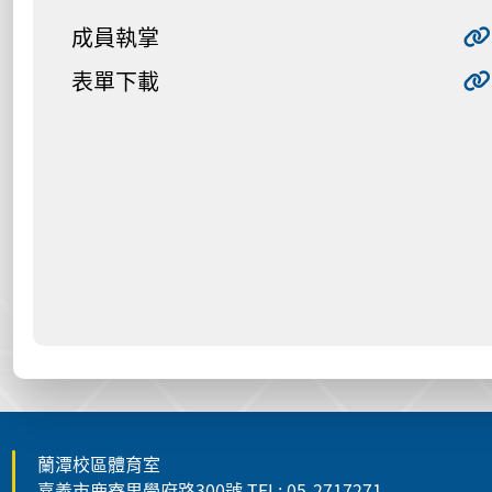
成員執掌
表單下載
蘭潭校區體育室
嘉義市鹿寮里學府路300號 TEL: 05-2717271