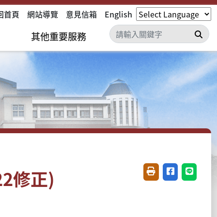
回首頁
網站導覽
意見信箱
English
搜
其他重要服務
22修正)
友善列印(開新視窗)
分享至臉書(開
分享至 L