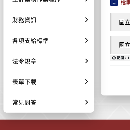
檔
財務資訊
國立
各項支給標準
國立
點閱
點閱：1
法令規章
表單下載
常見問答
:::