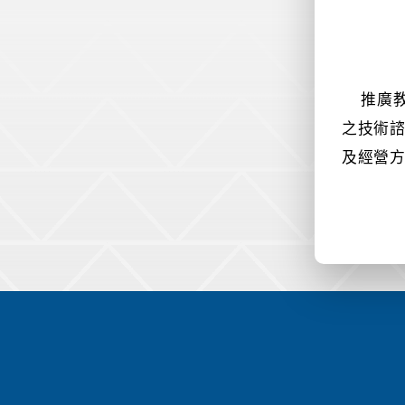
推廣
之
技術
及經營
:::