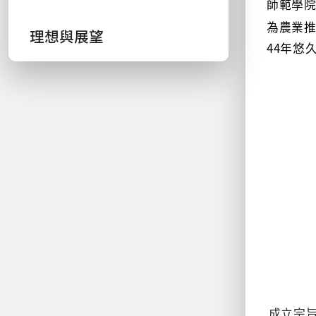
師範學
為農業
理想與展望
44
年悠
成立宗