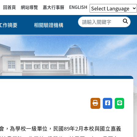
回首頁
網站導覽
嘉大行事曆
ENGLISH
搜
工作摘要
相關驗證機構
友善列印(開新視窗)
分享至臉書(開
分享至 L
會，為學校一級單位，民國
年
月本校與國立嘉義
89
2