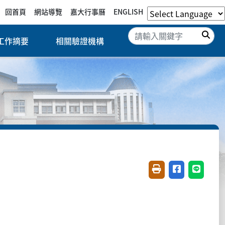
回首頁
網站導覽
嘉大行事曆
ENGLISH
搜
工作摘要
相關驗證機構
友善列印(開新視窗)
分享至臉書(開
分享至 L