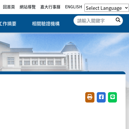
回首頁
網站導覽
嘉大行事曆
ENGLISH
搜
工作摘要
相關驗證機構
友善列印(開新視窗)
分享至臉書(開
分享至 L