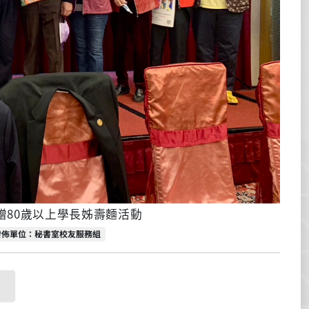
贈80歲以上學長姊壽麵活動
發佈單位
發佈單位：秘書室校友服務組