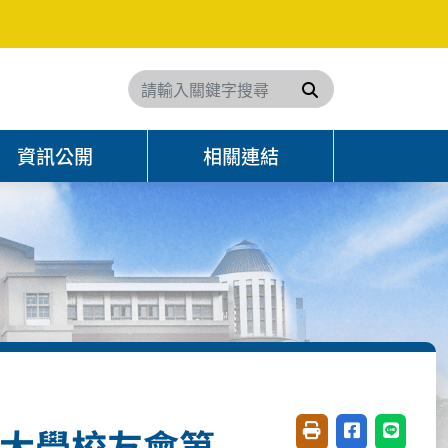
搜尋
資訊公開
相關連結
義大學校友會第
友善列印(開新視窗)
分享至臉書(開
分享至 L