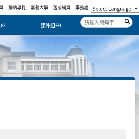
頁
網站導覽
嘉義大學
舊版網頁
學務處
搜
IG
課外組FB