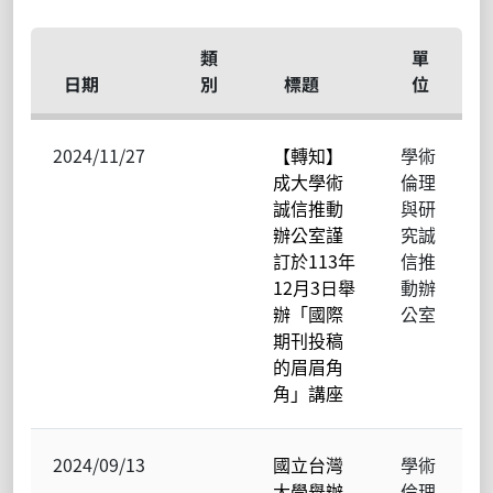
類
單
日期
別
標題
位
2024/11/27
【轉知】
學術
成大學術
倫理
誠信推動
與研
辦公室謹
究誠
訂於113年
信推
12月3日舉
動辦
辦「國際
公室
期刊投稿
的眉眉角
角」講座
2024/09/13
國立台灣
學術
大學舉辦
倫理