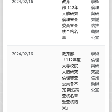
2024/02/16
教育
學術
部-112年
倫理
人體研究
與研
倫理審查
究誠
委員會查
信推
核合格名
動辦
單
公室
2024/02/16
教育部-
學術
「112年度
倫理
大專校院
與研
人體研究
究誠
倫理審查
信推
委員會不
動辦
定 期追蹤
公室
查核名單
暨查核結
果」