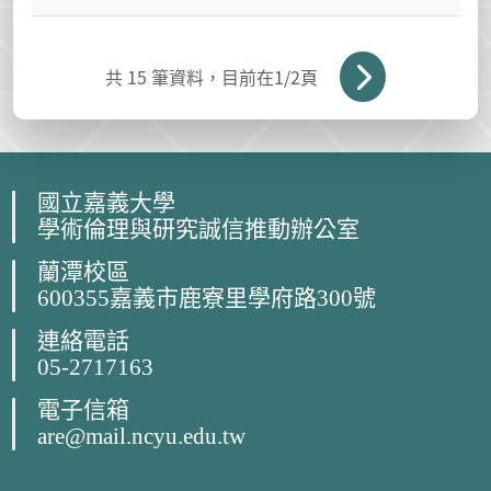
共
15
筆資料，目前在
1
/2頁
國立嘉義大學
學術倫理與研究誠信推動辦公室
蘭潭校區
600355嘉義市鹿寮里學府路300號
連絡電話
05-2717163
電子信箱
are@mail.ncyu.edu.tw