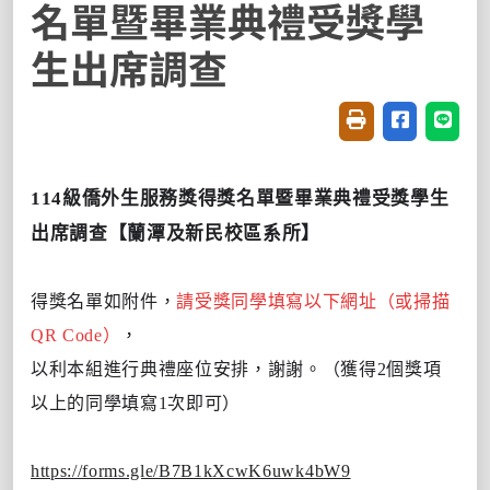
名單暨畢業典禮受獎學
生出席調查
友善列印(開新視窗
分享至臉書(
分享至
114級僑外生服務獎得獎名單暨畢業典禮受獎學生
出席調查【
蘭潭及新民校區系所】
得獎名單如附件，
請受獎同學填寫以下網址（或掃描
QR Code）
，
以利本組進行典禮座位安排，謝謝。
（
獲得2個獎項
以上的同學填寫1次即可
）
https://forms.gle/B7B1kXcwK6uwk4bW9