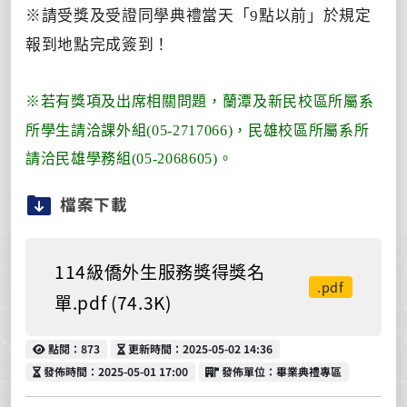
※請受獎及受證同學典禮當天「9點以前」於規定
報到地點完成簽到！
※若有獎項及出席相關問題，蘭潭及新民校區所屬系
所學生請洽課外組(05-2717066)，民雄校區所屬系所
請洽民雄學務組(05-2068605)。
檔案下載
114級僑外生服務獎得獎名
.pdf
單.pdf (74.3K)
點閱
更新時間
點閱：873
更新時間：2025-05-02 14:36
發佈時間
發佈單位
發佈時間：2025-05-01 17:00
發佈單位：畢業典禮專區