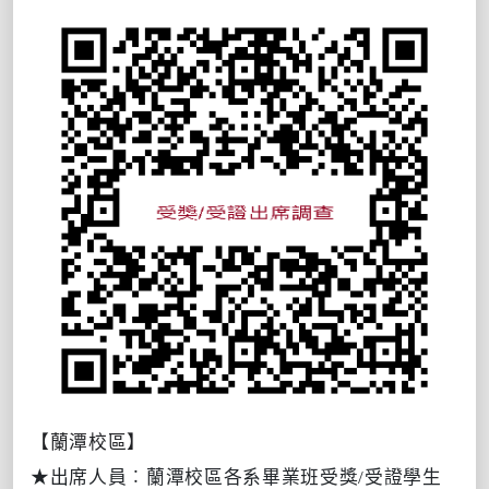
【蘭潭校區】
★出席人員︰蘭潭校區各系畢業班受獎/受證學生