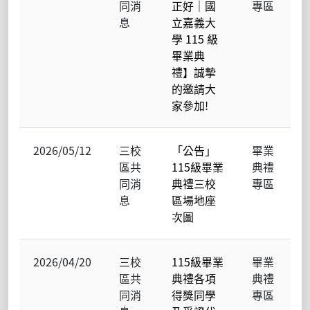
同消
正好｜國
專區
息
立嘉義大
學 115 級
畢業典
禮】誠摯
的邀請大
家參加!
2026/05/12
三校
「公告」
畢業
區共
115級畢業
典禮
同消
典禮三校
專區
息
區場地座
次圖
2026/04/20
三校
115級畢業
畢業
區共
典禮各項
典禮
同消
得獎同學
專區