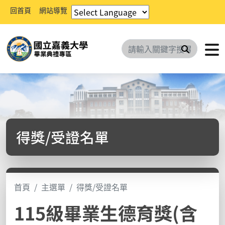
回首頁
網站導覽
搜尋
得獎/受證名單
首頁
主選單
得獎/受證名單
115級畢業生德育獎(含