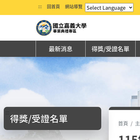
:::
回首頁
網站導覽
最新消息
得獎/受證名單
:::
得獎/受證名單
首頁
主
11