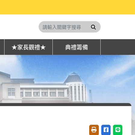
搜尋
★家長觀禮★
典禮籌備
友善列印(開新視窗)
分享至臉書(開
分享至 L