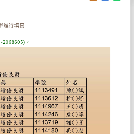
單進行填寫
68605)。