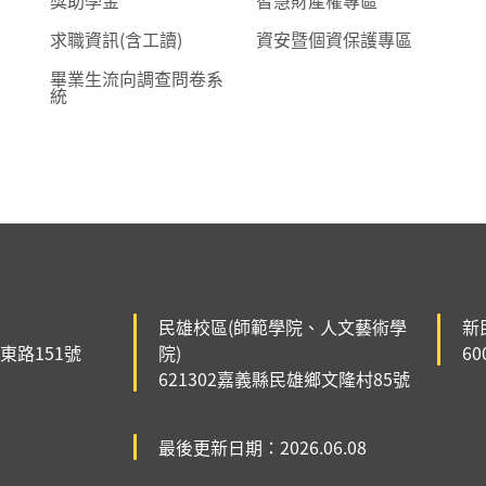
獎助學金
智慧財產權專區
求職資訊(含工讀)
資安暨個資保護專區
畢業生流向調查問卷系
統
民雄校區(師範學院、人文藝術學
新
森東路151號
院)
6
621302嘉義縣民雄鄉文隆村85號
最後更新日期：2026.06.08