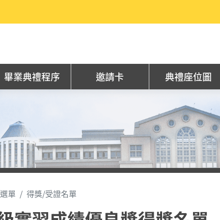
畢業典禮程序
邀請卡
典禮座位圖
選單
得獎/受證名單
5級實習成績優良獎得獎名單