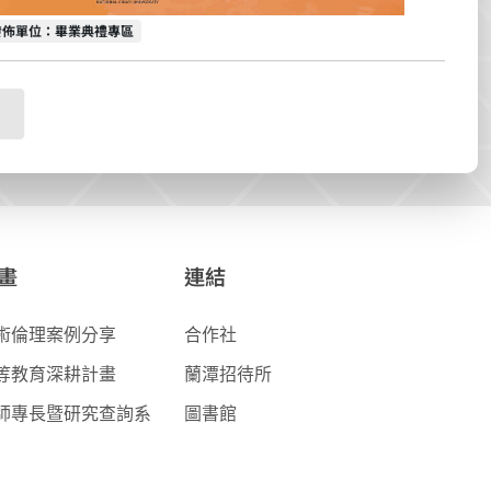
發佈單位
發佈單位：畢業典禮專區
畫
連結
術倫理案例分享
合作社
等教育深耕計畫
蘭潭招待所
師專長暨研究查詢系
圖書館