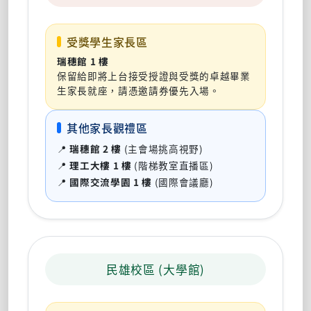
受獎學生家長區
瑞穗館 1 樓
保留給即將上台接受授證與受獎的卓越畢業
生家長就座，請憑邀請券優先入場。
其他家長觀禮區
📍
瑞穗館 2 樓
(主會場挑高視野)
📍
理工大樓 1 樓
(階梯教室直播區)
📍
國際交流學園 1 樓
(國際會議廳)
民雄校區 (大學館)