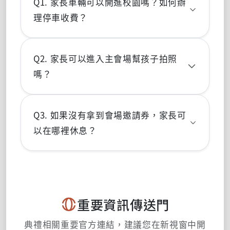
Q1. 家長車輛可以開進校園嗎？如何辦
理停車收費？
典禮當天全校區開放家長車輛入校。蘭潭、民雄
及新民校區之停車場均
不予收費（全面免停車
Q2. 家長可以進入主會場幫孩子拍照
費）
。當天請遵從校警隊與親善大使引導停放至
嗎？
指定區域。
因主會場（蘭潭瑞穗館一樓、民雄大學館內）空
間座位有限，為確保典禮動線流暢，
蘭潭校區
僅
Q3. 如果沒有拿到會場邀請券，家長可
限持有特定邀請券之受獎家長
於指定座位區就
以在哪裡休息？
座。新民校區因主會場座位數不足，學校備有專
業攝影組，典禮全程將同步提供高品質照片與線
各校區皆設有
實況轉播觀禮區
（如蘭潭理工大
上直播，家長亦可於非受獎段至校園戶外專設背
樓、新民階梯教室等），冷氣開放且視野極佳，
板拍照留影。
能第一時間看見台上的撥穗儀式。此外，各教學
大樓開放空間與學生餐廳也設置家長休息區與飲
重要資訊傳送門
水設施。
典禮相關重要官方連結，建議您在新視窗中開