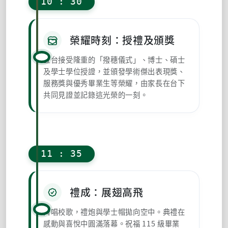
10 : 30
榮耀時刻：授禮及頒獎
登台接受隆重的「撥穗儀式」、博士、碩士
及學士學位授證，並頒發學術傑出表現獎、
服務獎與優秀畢業生等榮耀，由家長在台下
共同見證並記錄這光榮的一刻。
11 : 35
禮成：展翅高飛
齊唱校歌，禮炮與學士帽拋向空中。典禮在
感動與喜悅中圓滿落幕。祝福 115 級畢業