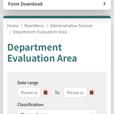
Form Download
Home
MainMenu
Administrative Sevices
Department Evaluation Area
Department
Evaluation Area
Date range
Date range ends
To
Date range starts
Date ra
Classification