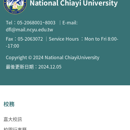
National Chiayi University
Tel：05-2068001~8003 ｜E-mail:
dfl@mail.ncyu.edu.tw
Fax：05-2063072 ｜Service Hours ：Mon to Fri 8:00-
-17:00
Copyright © 2024 National ChiayiUniversity
最後更新日期：2024.12.05
校務
嘉大校訊
校園行事曆