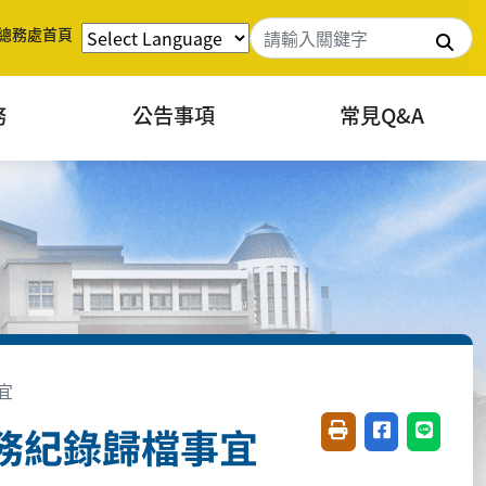
總務處首頁
搜
務
公告事項
常見Q&A
宜
務紀錄歸檔事宜
友善列印(開新視窗)
分享至臉書(開
分享至 L