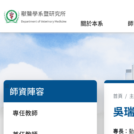
關於本系
師
:::
師資陣容
首頁
主
吳
專任教師
專長：