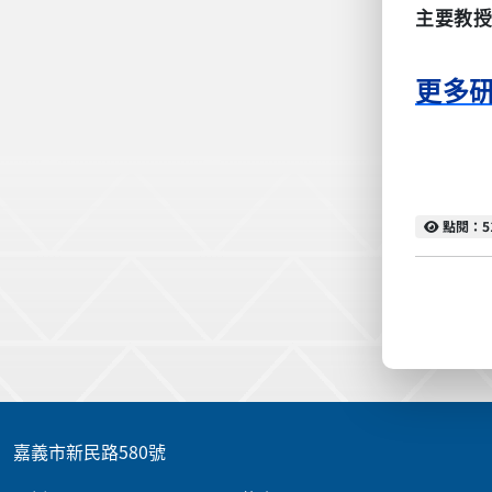
主要教
更多
點閱
點閱：5
:::
嘉義市新民路580號