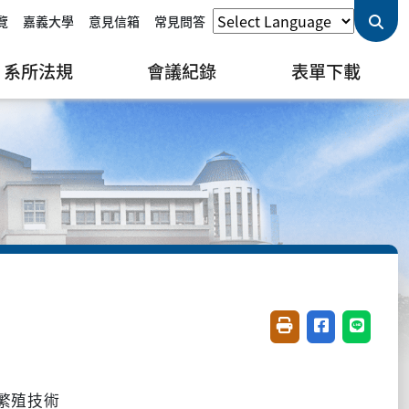
覽
嘉義大學
意見信箱
常見問答
系所法規
會議紀錄
表單下載
友善列印(開新視窗)
分享至臉書(開
分享至 L
繁殖技術