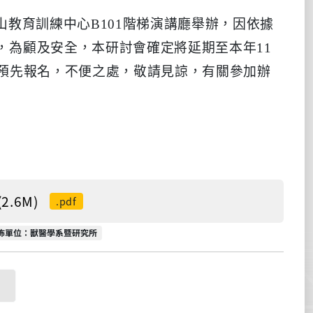
山教育訓練中心B101階梯演講廳舉辦，因依據
，為顧
及安全，本研討會確定將延期至本年11
式預先報名，不便之
處，敬請見諒，有關參加辦
.6M)
.pdf
佈單位
佈單位：獸醫學系暨研究所