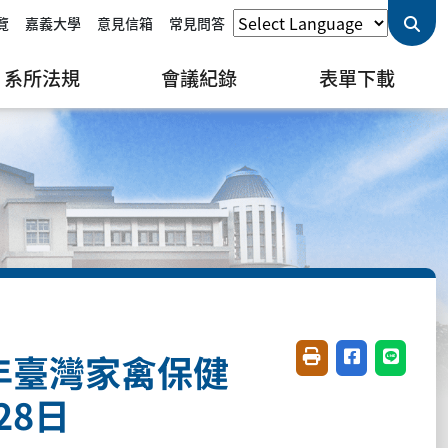
覽
嘉義大學
意見信箱
常見問答
系所法規
會議紀錄
表單下載
年臺灣家禽保健
友善列印(開新視窗)
分享至臉書(開
分享至 L
28日