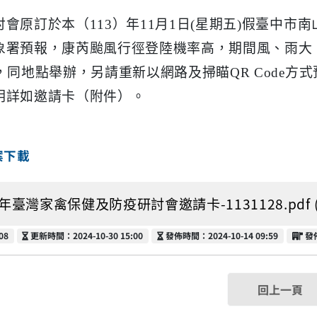
會原訂於本（113）年11月1日(星期五)假臺中市
南
象
署預報，康芮颱風行徑登陸機率高，期間風、雨大
日，同地點舉
辦，另請重新以網路及掃瞄QR Code方
明詳如邀請卡（附
件）。
案下載
3年臺灣家禽保健及防疫研討會邀請卡-1131128.pdf (2
更新時間
發佈時間
發
08
更新時間：2024-10-30 15:00
發佈時間：2024-10-14 09:59
發
回上一頁