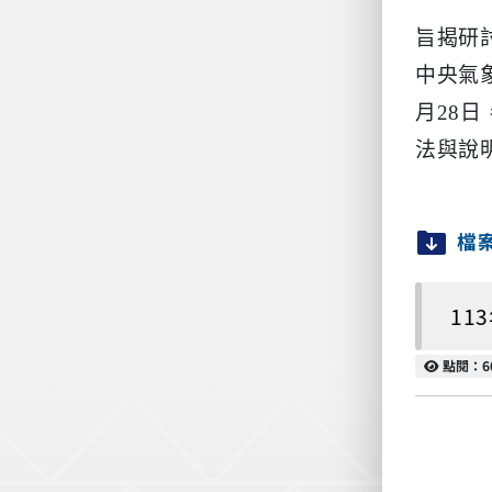
旨揭研討
中央氣
月28
法與說
檔
11
點閱
點閱：6