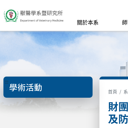
關於本系
師
:::
學術活動
首頁
系
財團
及防