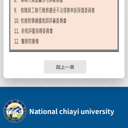
回上一頁
National chiayi university