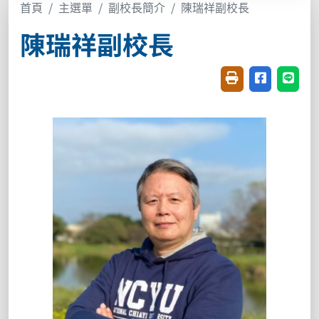
首頁
主選單
副校長簡介
陳瑞祥副校長
陳瑞祥副校長
友善列印(開新視窗
分享至臉書(
分享至