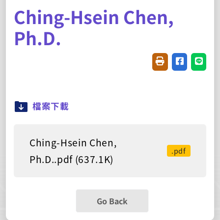
Ching-Hsein Chen,
Ph.D.
Friendly printin
Share on f
Share
檔案下載
Ching-Hsein Chen,
.pdf
Ph.D..pdf (637.1K)
Go Back