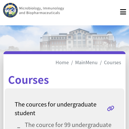
Home
MainMenu
Courses
Courses
The cources for undergraduate
student
The cource for 99 undergraduate