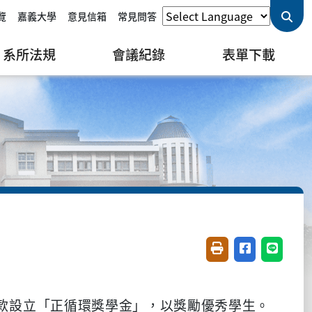
覽
嘉義大學
意見信箱
常見問答
系所法規
會議紀錄
表單下載
友善列印(開新視窗)
分享至臉書(開
分享至 L
款設立
「正循環獎學金」
，以獎勵優秀學生。