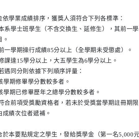
金依學業成績排序，獲獎人須符合下列各標準：
 本系學士班學生（不含交換生、延修生），其前一學
目。
 前一學期操行成績85分以上（全學期未受懲處）。
 修課達15學分以上，大五學生為6學分以上。
 若遇同分則依據下列順序評量：
勵該學期修畢學分數較多者。
獎勵該學期已修畢歷年之總學分數較多者。
 符合前項受獎勵資格者，若未於受獎當學期註冊期
由成績次位者遞補。
於本要點規定之學生，發給獎學金（第一名5,000元