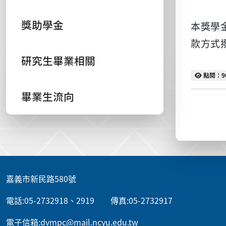
獎助學金
本獎學
款方式
研究生畢業相關
點閱
點閱：9
畢業生流向
:::
嘉義市新民路580號
電話:05-2732918、2919 傳真:05-2732917
電子信箱:dvmpc@mail.ncyu.edu.tw