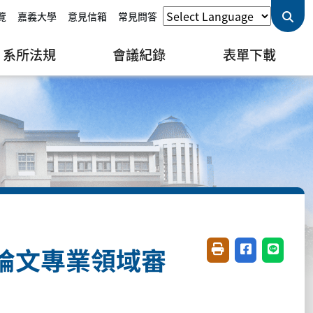
覽
嘉義大學
意見信箱
常見問答
系所法規
會議紀錄
表單下載
論文專業領域審
友善列印(開新視窗)
分享至臉書(開
分享至 L