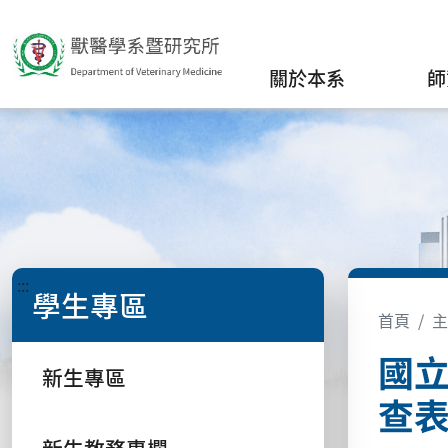
關於本系
師
:::
學生專區
首頁
主
國
新生專區
查