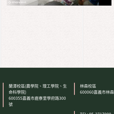
:::
蘭潭校區(農學院、理工學院、生
林森校區
命科學院)
600060嘉義市林
600355嘉義市鹿寮里學府路300
號
TEL: 05-2717000