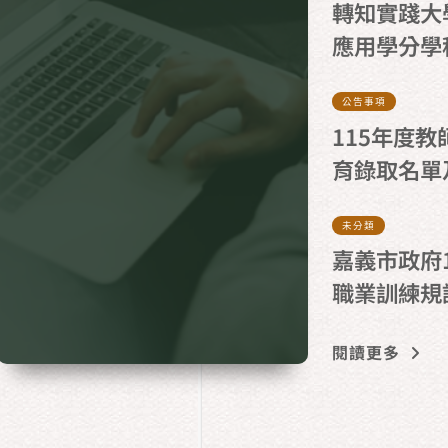
轉知實踐大
應用學分學
公告事項
115年度
育錄取名單
未分類
嘉義市政府
職業訓練規
閱讀更多