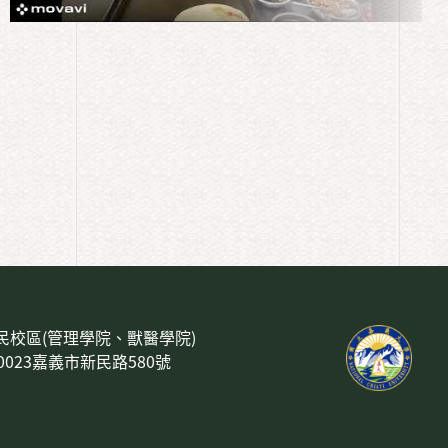
民校區(管理學院、獸醫學院)
00023嘉義市新民路580號