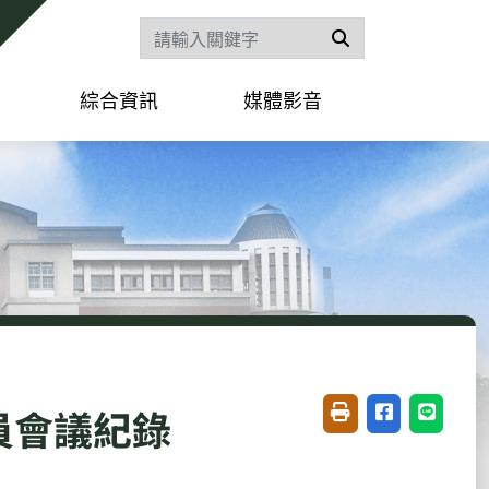
搜尋
綜合資訊
媒體影音
員會議紀錄
友善列印(開新視窗)
分享至臉書(開
分享至 L