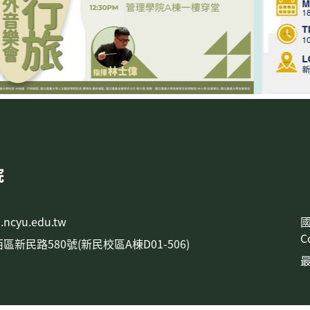
院
.ncyu.edu.tw
C
西區新民路580號(新民校區A棟D01-506)
最