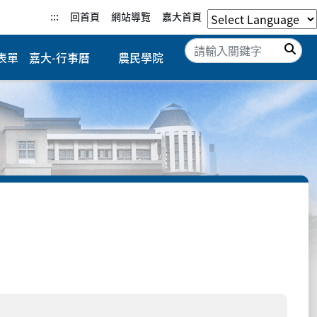
:::
回首頁
網站導覽
嘉大首頁
搜
表單
嘉大-行事曆
農民學院