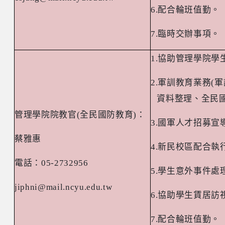
6.
配合輪班值勤。
7.
臨時交辦事項。
1.
協助管理學院學
2.
軍訓教育業務
(
軍
資料整理、全民
管理學院院教官
(
全民國防教育
)
：
3.
國軍人才招募宣
蔡雅惠
4.
新民校區配合執
電話：
05-2732956
5.
學生意外事件處
jiphni@mail.ncyu.edu.tw
6.
協助學生賃居訪
7.
配合輪班值勤。