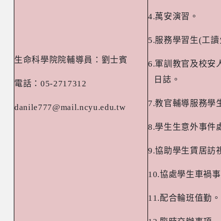
4.
萬安演習。
5.
服務學習生
(
工讀
生命科學院院輔導員：劉士賓
6.
軍訓教官及校安
日誌。
電話：
05-2717312
7.
教官輔導服務學
danile777@mail.ncyu.edu.tw
8.
學生生意外事件
9.
協助學生賃居訪
10.
協處學生車禍事
11.
配合輪班值勤。