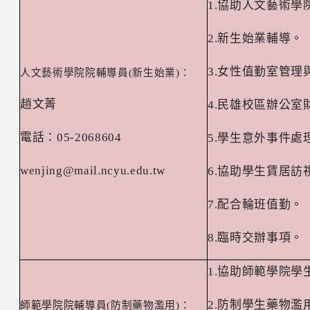
1.
協助人文藝術學
2.
新生始業輔導。
3.
女性值勤室管理
人文藝術學院院輔導員
(
新生始業
)
：
趙文菁
4.
民雄校區辦公室
電話：
05-2068604
5.
學生意外事件處
wenjing@mail.ncyu.edu.tw
6.
協助學生賃居訪
7.
配合輪班值勤。
8.
臨時交辦事項。
1.
協助師範學院學
2.
防制學生藥物濫
師範學院院輔導員
(
防制藥物濫用
)
：