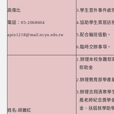
高偉比
3.
學生意外事件處
電話：
05-2068604
4.
協助學生賃居訪
apin1218@mail.ncyu.edu.tw
5.
配合輪班值勤。
6.
臨時交辦事項。
1.
辦理本校急難慰
慰助金
2.
辦理教育部學產
3.
辦理志翔清寒學
鳳老師紀念獎學
金、扶弱就學助
姓名
:
胡麗紅