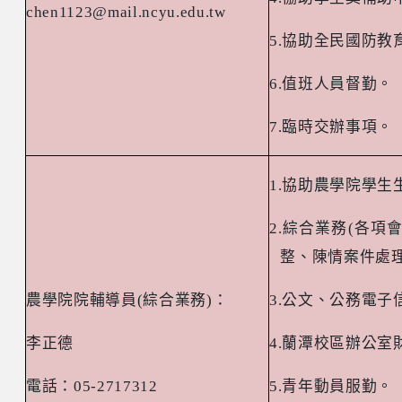
chen1123@mail.ncyu.edu.tw
5.
協助全民國防教
6.
值班人員督勤。
7.
臨時交辦事項。
1.
協助農學院學生
2.
綜合業務
(
各項
整、陳情案件處
農學院院輔導員
(
綜合業務
)
：
3.
公文、公務電子
李正德
4.
蘭潭校區辦公室
電話：
05-2717312
5.
青年動員服勤。