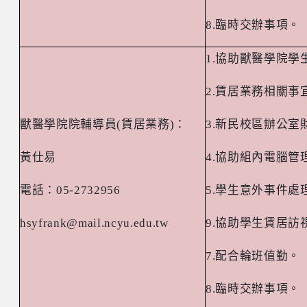
8.
臨時交辦事項。
1.
協助獸醫學院學
2.
賃居業務相關事
獸醫學院院輔導員
(
賃居業務
)
：
3.
新民校區辦公室
黃仕易
4.
協助組內電腦管
電話：
05-2732956
5.
學生意外事件處
hsyfrank@mail.ncyu.edu.tw
9.
協助學生賃居訪
7.
配合輪班值勤。
8.
臨時交辦事項。