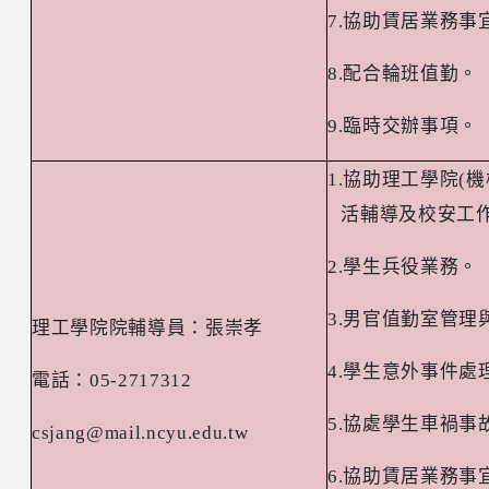
7.
協助賃居業務事
8.
配合輪班值勤。
9.
臨時交辦事項。
1.
協助理工學院
(
機
活輔導及校安工
2.
學生兵役業務。
3.
男官值勤室管理
理工學院院輔導員：張崇孝
4.
學生意外事件處
電話：
05-2717312
5.
協處學生車禍事
csjang@mail.ncyu.edu.tw
6.
協助賃居業務事