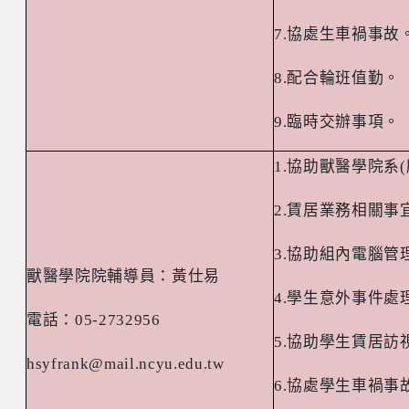
7.
協處生車禍事故
8.
配合輪班值勤。
9.
臨時交辦事項。
1.
協助獸醫學院系
(
2.
賃居業務相關事
3.
協助組內電腦管
獸醫學院院輔導員：黃仕易
4.
學生意外事件處
電話：
05-2732956
5.
協助學生賃居訪
hsyfrank@mail.ncyu.edu.tw
6.
協處學生車禍事