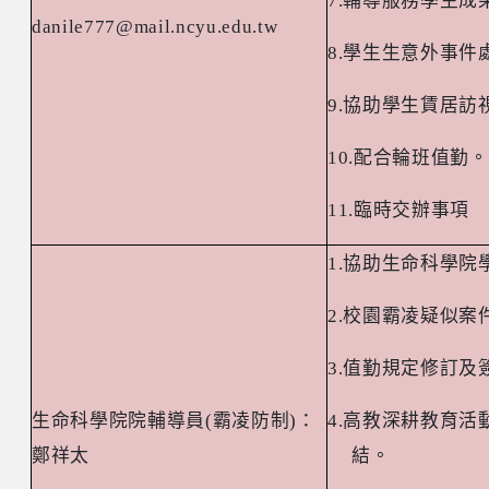
7.
輔導服務學生成
danile777@mail.ncyu.edu.tw
8.
學生生意外事件
9.
協助學生賃居訪
10.
配合輪班值勤。
11.
臨時交辦事項
1.
協助生命科學院
2.
校園霸凌疑似案
3.
值勤規定修訂及
生命科學院院輔導員
(
霸凌防制
)
：
4.
高教深耕教育活
鄭祥太
結。