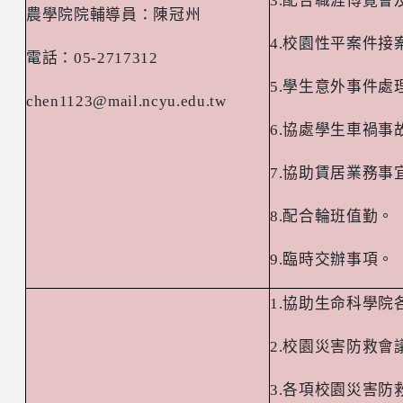
3.
配合職涯博覽會
農學院院輔導員：陳冠州
4.
校園性平案件接
電話：
05-2717312
5.
學生意外事件處
chen1123@mail.ncyu.edu.tw
6.
協處學生車禍事
7.
協助賃居業務事
8.
配合輪班值勤。
9.
臨時交辦事項。
1.
協助生命科學院
2.
校園災害防救會
3.
各項校園災害防