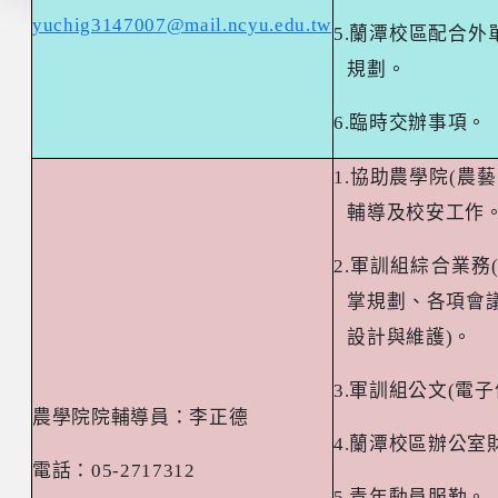
yuchig3147007@mail.ncyu.edu.tw
5.
蘭潭校區配合外
規劃。
6.
臨時交辦事項。
1.
協助農學院
(
農藝
輔導及校安工作
2.
軍訓組綜合業務
掌規劃、各項會
設計與維護
)
。
3.
軍訓組公文
(
電子
農學院院輔導員：李正德
4.
蘭潭校區辦公室
電話：
05-2717312
5.
青年動員服勤。