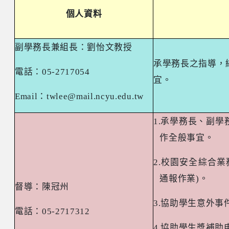
個人資料
副學務長兼組長：劉怡文教授
承學務長之指導，
電話：
05-2717054
宜。
Email
：
twlee@mail.ncyu.edu.tw
1.
承學務長、副學
作全般事宜。
2.
校園安全綜合業
通報作業
)
。
督導：陳冠州
3.
協助學生意外事
電話：
05-2717312
4.
協助學生獎補助