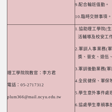
9.
配合輪班值勤。
10.
臨時交辦事項。
1.
協助理工學院
(
生
活輔導及校安工
2.
軍訓人事業務
(
獎、晉支、退伍
3.
軍訓後勤業務
(
軍
理工學院院教官：李方君
4.
全民健保、軍保
電話：
05-2717312
5.
學生意外事件處
plum366@mail.ncyu.edu.tw
6.
協處學生車禍事