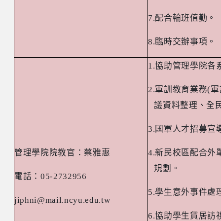
7.
配合輪班值勤。
8.
臨時交辦事項。
1.
協助管理學院各
2.
軍訓教育業務
(
軍
議資料整理、全
3.
國軍人才招募宣
管理學院院教官：蔡雅惠
4.
新民校區配合外
規劃。
電話：
05-2732956
5.
學生意外事件處
jiphni@mail.ncyu.edu.tw
6.
協助學生賃居訪