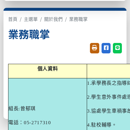
首頁
主選單
關於我們
業務職掌
業務職掌
友善列印(開新視窗
分享至臉書(
分享至
個人資料
1.
承學務長之指導
2.
學生意外事件處
組長
:
曾郁琪
3.
協處學生車禍事
電話：
05-2717310
4.
駐校輔導。