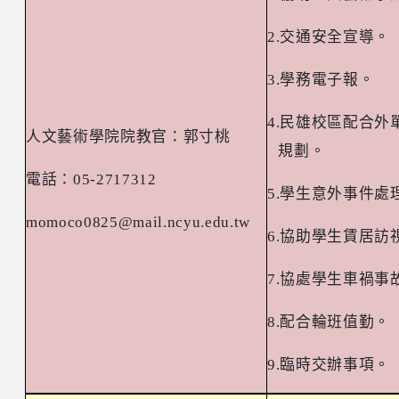
2.
交通安全宣導。
3.
學務電子報。
4.
民雄校區配合外
人文藝術學院院教官：郭寸桃
規劃。
電話：
05-2717312
5.
學生意外事件處
momoco0825@mail.ncyu.edu.tw
6.
協助學生賃居訪
7.
協處學生車禍事
8.
配合輪班值勤。
9.
臨時交辦事項。