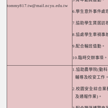
tommy817.tw@mail.ncyu.edu.tw
6.
學生意外事件處
7.
協助學生賃居訪
8.
協處學生車禍事
9.
配合輪班值勤。
10.
臨時交辦事項。
1.
協助農學院
(
動科
輔導及校安工作
2.
校園安全綜合業
及通報作業
)
。