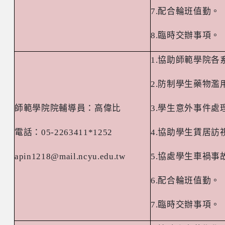
7.
配合輪班值勤。
8.
臨時交辦事項。
1.
協助師範學院各
2.
防制學生藥物濫
師範學院院輔導員：高偉比
3.
學生意外事件處
電話：
05-2263411*1252
4.
協助學生賃居訪
apin1218@mail.ncyu.edu.tw
5.
協處學生車禍事
6.
配合輪班值勤。
7.
臨時交辦事項。