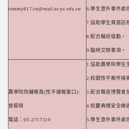
tommy817.tw@mail.ncyu.edu.tw
6.
學生意外事件處
7.
協助學生賃居訪
8.
配合輪班值勤。
9.
臨時交辦事項。
1.
協助農學院學生
2.
校園性平案件接
農學院院輔導員
(
性平通報窗口
):
3.
配合職涯博覽會
曾郁琪
4.
校慶典禮安全維
電話：
05-2717310
5.
學生意外事件處