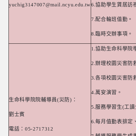
yuchig3147007@mail.ncyu.edu.tw
6.
協助學生賃居訪
7.
配合輪班值勤。
8.
臨時交辦事項。
1.
協助生命科學院
2.
辦理校園災害防
3.
各項校園災害防
4.
萬安演習。
生命科學院院輔導員
(
災防
)
：
5.
服務學習生
(
工讀
劉士賓
6.
每月值勤表排定
電話：
05-2717312