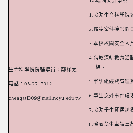
12.
臨時交辦事項
1.
協助生命科學院
2.
霸凌案件接案窗
3.
本校校園安全人
4.
高教深耕教育活
結。
生命科學院院輔導員：鄭祥太
5.
軍訓組經費管理
電話：
05-2717312
6.
學生意外事件處
chengati309@mail.ncyu.edu.tw
7.
協助學生賃居訪
8.
協處學生車禍事