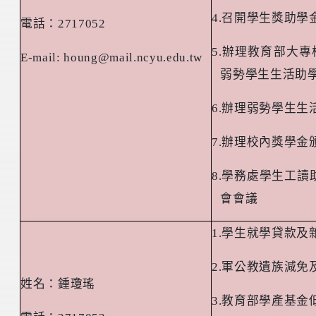
4.
召開學生獎助學
電話：
2717052
5.
辦理教育部大專
E-mail: houng@mail.ncyu.edu.tw
弱勢學生生活助
6.
辦理弱勢學生生
7.
辦理校內獎學金
8.
學務處學生工讀
會會議
1.
學生就學貸款及
2.
軍公教遺族減免
姓名：鍾瓊瑤
3.
教育部學產基金