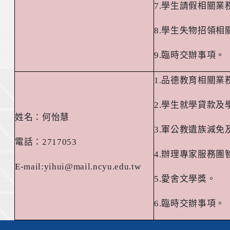
7.
學生請假相關業
8.
學生失物招領相
9.
臨時交辦事項。
1.
品德教育相關業
2.
學生就學貸款及
姓名：何怡慧
3.
軍公教遺族減免
電話：
2717053
4.
辦理專家服務團
E-mail:yihui@mail.ncyu.edu.tw
5.
愛舍文學獎。
6.
臨時交辦事項。