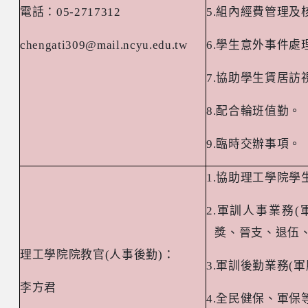
電話：
05-2717312
5.
組內經費管理及
chengati309@mail.ncyu.edu.tw
6.
學生意外事件處
7.
協助學生賃居訪
8.
配合輪班值勤。
9.
臨時交辦事項。
1.
協助理工學院學
2.
軍訓人事業務
(
獎、晉支、退伍
理工學院院教官
(
人事後勤
)
：
3.
軍訓後勤業務
(
軍
李方君
4.
全民健保、軍保