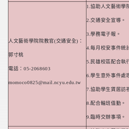
1.
協助人文藝術學
2.
交通安全宣導。
3.
學務電子報。
人文藝術學院院教官
(
交通安全
)
：
4.
每月校安事件統
郭寸桃
5.
民雄校區配合執
電話：
05-2068603
6.
學生意外事件處
momoco0825@mail.ncyu.edu.tw
7.
協助學生賃居訪
8.
配合輪班值勤。
9.
臨時交辦事項。