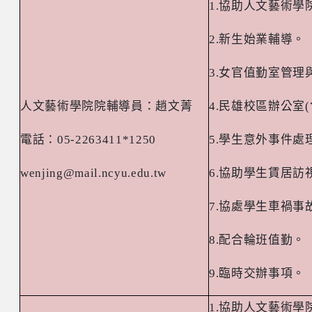
1.
協助人文藝術學
2.
新生始業輔導。
3.
女官值勤室管理
人文藝術學院院輔導員：趙文菁
4.
民雄校區辦公室
(
電話：
05-2263411*1250
5.
學生意外事件處
wenjing@mail.ncyu.edu.tw
6.
協助學生賃居訪
7.
協處學生車禍事
8.
配合輪班值勤。
9.
臨時交辦事項。
1.
協助人文藝術學