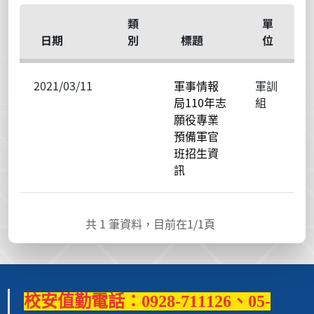
類
單
日期
別
標題
位
2021/03/11
軍事情報
軍訓
局110年志
組
願役專業
預備軍官
班招生資
訊
共
1
筆資料，目前在
1
/1頁
校安值勤電話：0928-711126、05-