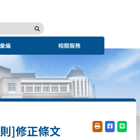
搜尋
彙編
相關服務
則]修正條文
友善列印(開新視窗)
分享至臉書(開
分享至 L