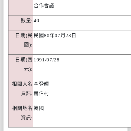
合作會議
數量
:
40
日期
(民
民國
80年07月28日
國):
日期
(西
1991/07/28
元):
相關人名
李登輝
資訊
:
赫伯村
相關地名
韓國
資訊
: