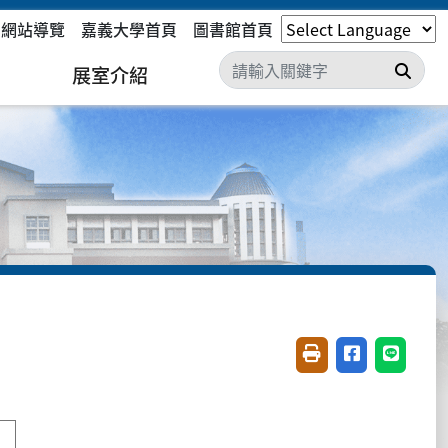
網站導覽
嘉義大學首頁
圖書館首頁
搜尋
展室介紹
友善列印(開新視窗)
分享至臉書(開
分享至 L