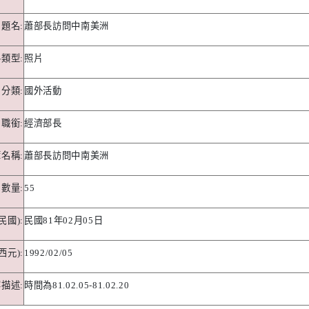
題名
:
蕭部長訪問中南美洲
料類型
:
照片
分類
:
國外活動
職銜
:
經濟部長
簿名稱
:
蕭部長訪問中南美洲
數量
:
55
民國
):
民國
81
年
02
月
05
日
西元
):
1992/02/05
容描述
:
時間為
81.02.05-81.02.20