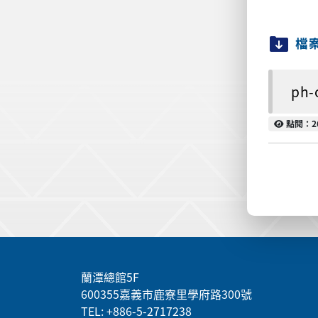
檔
ph-
點閱
點閱：2
:::
蘭潭總館5F
600355嘉義市鹿寮里學府路300號
TEL: +886-5-2717238