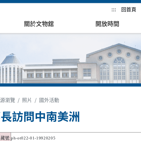
:::
回首頁
關於文物舘
開放時間
源瀏覽
照片
國外活動
部長訪問中南美洲
典藏號
:
ph-ot022-01-19920205