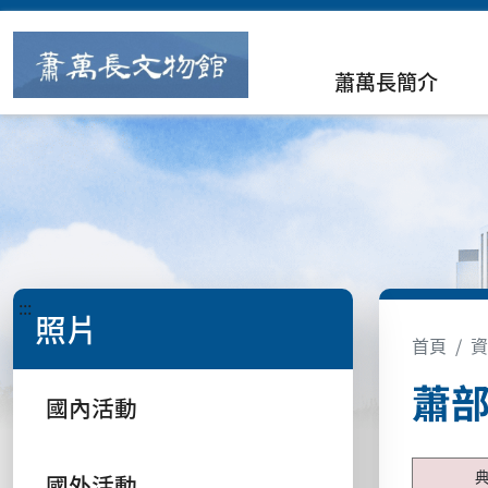
蕭萬長簡介
:::
照片
首頁
資
蕭
國內活動
國外活動